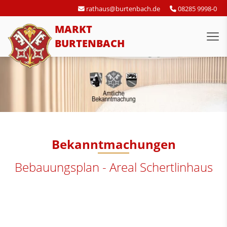
rathaus@burtenbach.de
08285 9998-0
MARKT
BURTENBACH
Bekanntmachungen
Bebauungsplan - Areal Schertlinhaus