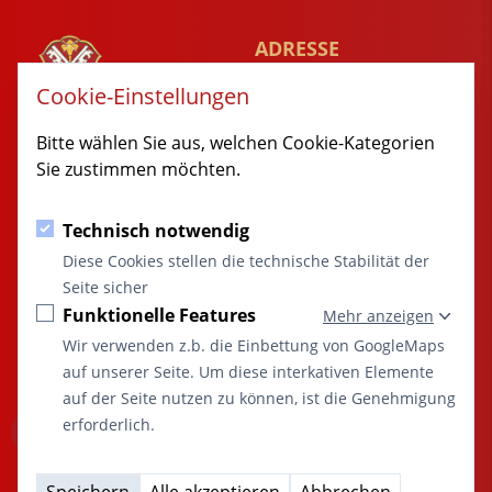
ADRESSE
Rathausgaesschen 1
Cookie-Einstellungen
89349 Burtenbach
MARKT
Bitte wählen Sie aus, welchen Cookie-Kategorien
BURTENBACH
Sie zustimmen möchten.
© 2014 - 2026 Burtenbach.de
Technisch notwendig
KONTAKT
SITEMAP
Diese Cookies stellen die technische Stabilität der
08285 / 9998-0
Startseite
Seite sicher
rathaus@burtenbach.de
Aktuelles
Funktionelle Features
Mehr anzeigen
Marktgemeinde
Öffentliche Einrichtungen
Wir verwenden z.b. die Einbettung von GoogleMaps
“Marktgemeinde
Freizeit und Kultur
auf unserer Seite. Um diese interkativen Elemente
Burtenbach:
Vereine
auf der Seite nutzen zu können, ist die Genehmigung
Ort des
Wirtschaft
erforderlich.
Miteinanders
Terminkalender
und der Vielfalt”
Kontakt
A
A
A