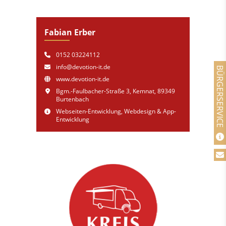
Fabian Erber
0152 03224112
info@devotion-it.de
BÜRGERSERVICE
www.devotion-it.de
Bgm.-Faulbacher-Straße 3, Kemnat, 89349
Burtenbach
Webseiten-Entwicklung, Webdesign & App-
Entwicklung