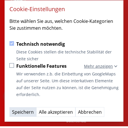
Rathausgaesschen 1
Cookie-Einstellungen
89349 Burtenbach
MARKT
Bitte wählen Sie aus, welchen Cookie-Kategorien
BURTENBACH
Sie zustimmen möchten.
© 2014 - 2026 Burtenbach.de
Technisch notwendig
KONTAKT
SITEMAP
Diese Cookies stellen die technische Stabilität der
08285 / 9998-0
Startseite
Seite sicher
rathaus@burtenbach.de
Aktuelles
Funktionelle Features
Mehr anzeigen
Marktgemeinde
Öffentliche Einrichtungen
Wir verwenden z.b. die Einbettung von GoogleMaps
“Marktgemeinde
Freizeit und Kultur
auf unserer Seite. Um diese interkativen Elemente
Burtenbach:
Vereine
auf der Seite nutzen zu können, ist die Genehmigung
Ort des
Wirtschaft
erforderlich.
Miteinanders
Terminkalender
und der Vielfalt”
Kontakt
A
A
A
Speichern
Alle akzeptieren
Abbrechen
Impressum
Datenschutz