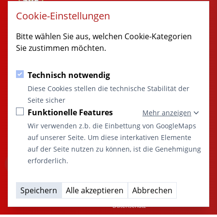
Rathausgaesschen 1
Cookie-Einstellungen
89349 Burtenbach
MARKT
Bitte wählen Sie aus, welchen Cookie-Kategorien
BURTENBACH
Sie zustimmen möchten.
© 2014 - 2026 Burtenbach.de
Technisch notwendig
KONTAKT
SITEMAP
Diese Cookies stellen die technische Stabilität der
08285 / 9998-0
Startseite
Seite sicher
rathaus@burtenbach.de
Aktuelles
Funktionelle Features
Mehr anzeigen
Marktgemeinde
Öffentliche Einrichtungen
Wir verwenden z.b. die Einbettung von GoogleMaps
“Marktgemeinde
Freizeit und Kultur
auf unserer Seite. Um diese interkativen Elemente
Burtenbach:
Vereine
auf der Seite nutzen zu können, ist die Genehmigung
Ort des
Wirtschaft
erforderlich.
Miteinanders
Terminkalender
und der Vielfalt”
Kontakt
A
A
A
Speichern
Alle akzeptieren
Abbrechen
Impressum
Datenschutz