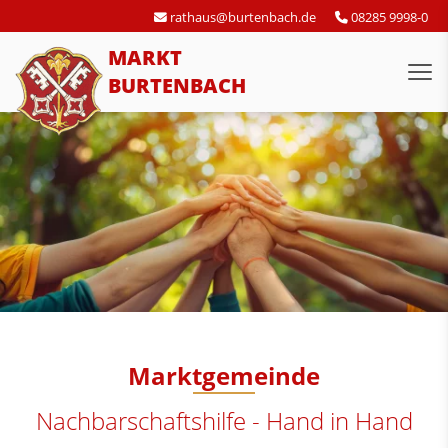
rathaus@burtenbach.de
08285 9998-0
MARKT
BURTENBACH
Marktgemeinde
Nachbarschaftshilfe - Hand in Hand