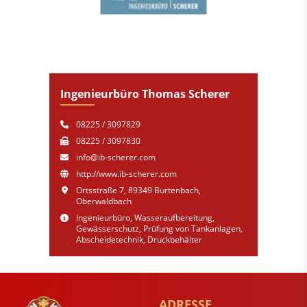
Ingenieurbüro Thomas Scherer
08225 / 3097829
08225 / 3097830
info@ib-scherer.com
http://www.ib-scherer.com
Ortsstraße 7, 89349 Burtenbach,
Oberwaldbach
Ingenieurbüro, Wasseraufbereitung,
Gewässerschutz, Prüfung von Tankanlagen,
Abscheidetechnik, Druckbehälter
ADRESSE