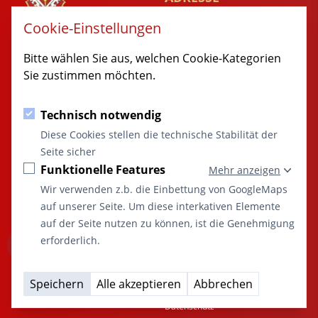
Rathausgaesschen 1
Cookie-Einstellungen
89349 Burtenbach
MARKT
Bitte wählen Sie aus, welchen Cookie-Kategorien
BURTENBACH
Sie zustimmen möchten.
© 2014 - 2026 Burtenbach.de
Technisch notwendig
KONTAKT
SITEMAP
Diese Cookies stellen die technische Stabilität der
08285 / 9998-0
Startseite
Seite sicher
rathaus@burtenbach.de
Aktuelles
Funktionelle Features
Mehr anzeigen
Marktgemeinde
Öffentliche Einrichtungen
Wir verwenden z.b. die Einbettung von GoogleMaps
“Marktgemeinde
Freizeit und Kultur
auf unserer Seite. Um diese interkativen Elemente
Burtenbach:
Vereine
auf der Seite nutzen zu können, ist die Genehmigung
Ort des
Wirtschaft
erforderlich.
Miteinanders
Terminkalender
und der Vielfalt”
Kontakt
A
A
A
Speichern
Alle akzeptieren
Abbrechen
Impressum
Datenschutz