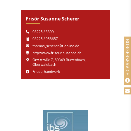
Frisör Susanne Scherer
08225 / 3399
08225 / 958657
BÜRGERSERVICE
thomas_scherer@t-online.de
http://www.friseur-susanne.de
Ortsstraße 7, 89349 Burtenbach,
Oberwaldbach
Friseurhandwerk