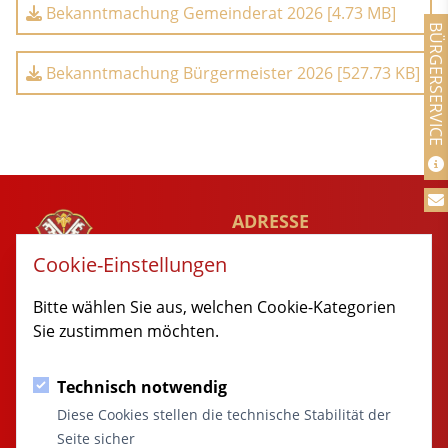
Bekanntmachung Gemeinderat 2026 [4.73 MB]
BÜRGERSERVICE
Bekanntmachung Bürgermeister 2026 [527.73 KB]
ADRESSE
Rathausgaesschen 1
Cookie-Einstellungen
89349 Burtenbach
MARKT
Bitte wählen Sie aus, welchen Cookie-Kategorien
BURTENBACH
Sie zustimmen möchten.
© 2014 - 2026 Burtenbach.de
Technisch notwendig
KONTAKT
SITEMAP
Diese Cookies stellen die technische Stabilität der
08285 / 9998-0
Startseite
Seite sicher
rathaus@burtenbach.de
Aktuelles