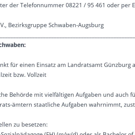
nter der Telefonnummer 08221 / 95 461 oder per E
.V., Bezirksgruppe Schwaben-Augsburg
_________________________________________________
Schwaben:
nkt für einen Einsatz am Landratsamt Günzburg a
lzeit bzw. Vollzeit
che Behörde mit vielfältigen Aufgaben und auch f
rats-ämtern staatliche Aufgaben wahrnimmt, zust
llen zu besetzen:
om-Sozialpädagoge (FH) (m/w/d) oder als Bachelor of