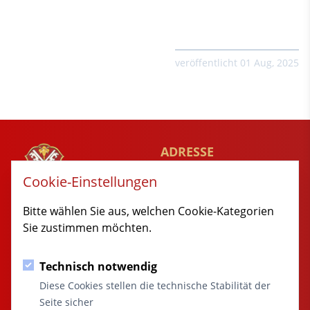
veröffentlicht 01 Aug, 2025
ADRESSE
Rathausgaesschen 1
Cookie-Einstellungen
89349 Burtenbach
MARKT
Bitte wählen Sie aus, welchen Cookie-Kategorien
BURTENBACH
Sie zustimmen möchten.
© 2014 - 2026 Burtenbach.de
Technisch notwendig
KONTAKT
SITEMAP
Diese Cookies stellen die technische Stabilität der
08285 / 9998-0
Startseite
Seite sicher
rathaus@burtenbach.de
Aktuelles