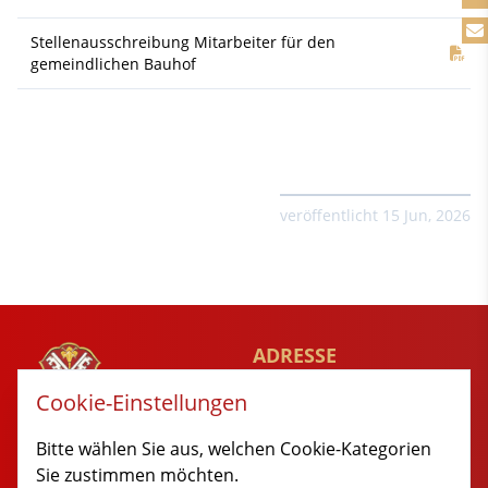
Stellenausschreibung Mitarbeiter für den
Do
gemeindlichen Bauhof
veröffentlicht 15 Jun, 2026
ADRESSE
Rathausgaesschen 1
Cookie-Einstellungen
89349 Burtenbach
MARKT
Bitte wählen Sie aus, welchen Cookie-Kategorien
BURTENBACH
Sie zustimmen möchten.