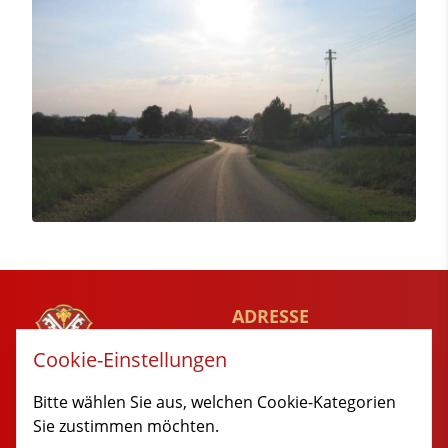
ADRESSE
Rathausgaesschen 1
Cookie-Einstellungen
89349 Burtenbach
MARKT
Bitte wählen Sie aus, welchen Cookie-Kategorien
BURTENBACH
Sie zustimmen möchten.
© 2014 - 2026 Burtenbach.de