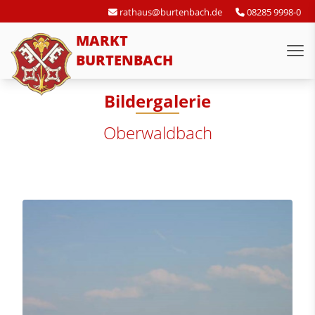
rathaus@burtenbach.de
08285 9998-0
MARKT
BURTENBACH
Bildergalerie
Oberwaldbach